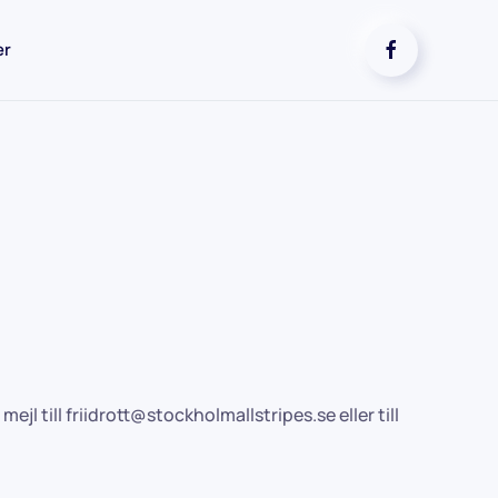
er
mejl till
friidrott@stockholmallstripes.se
eller till